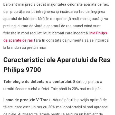
bărbierit mai precis decât majoritatea celorlalte aparate de ras,
dar şi curățarea lui, întreţinerea și încărcarea fac din îngrijirea
aparatul de bărbierit fără fir o experiență mult mai ușoară și va
prelungi durata de viață a aparatul de ras atunci când sunt
folosite în mod regulat. Mulți bărbați care încearcă
linia Philips
de aparate de ras
fără fir constată că nu merită să se întoarcă
la branduri cu prețuri mici.
Caracteristici ale Aparatului de Ras
Philips 9700
Tehnologie de detectare a conturului:
8 direcții pentru a
urmări fiecare curbă a feţei. Taie până la 20% mai mult păr.
Lame de precizie V-Track:
Adună părul în poziția optimă de
tăiere, care este un ras cu 30% mai confortabil și mai aproape
de piele. Autoascute lamele pentru a asigura un bărbierit de