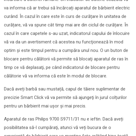
va informa că ar trebui să încărcați aparatul de bărbierit electric
curând. În cazul în care este în curs de curățare în unitatea de
curățare, vă va spune cât timp mai are din ciclul de curățare. În
cazul în care capetele s-au uzat, indicatorul capului de înlocuire
vă va da un avertisment că acestea nu funcţionează în mod
optim și este timpul pentru a cumpăra unul nou. O un buton de
blocare pentru călătorii vă permite să blocaţi aparatul de ras în
timp ce vă deplasaţi, pe când indicatorul de blocare pentru
călătorie vă va informa că este în modul de blocare.
Dacă aveți barbă sau mustață, capul de tăiere suplimentar de
precizie Smart Click vă va permite să ajungeţi în jurul colțurilor
pentru un bărbierit mai uşor şi mai precis.
Aparatul de ras Philips 9700 S9711/31 nu e ieftin. Dacă aveți
posibilitatea să-l cumpăraţi, atunci vă veți bucura de o