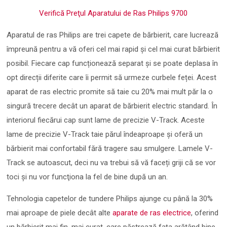
Verifică Preţul Aparatului de Ras Philips 9700
Aparatul de ras Philips are trei capete de bărbierit, care lucrează
împreună pentru a vă oferi cel mai rapid şi cel mai curat bărbierit
posibil. Fiecare cap funcționează separat și se poate deplasa în
opt direcții diferite care îi permit să urmeze curbele feței. Acest
aparat de ras electric promite să taie cu 20% mai mult păr la o
singură trecere decât un aparat de bărbierit electric standard. În
interiorul fiecărui cap sunt lame de precizie V-Track. Aceste
lame de precizie V-Track taie părul îndeaproape și oferă un
bărbierit mai confortabil fără tragere sau smulgere. Lamele V-
Track se autoascut, deci nu va trebui să vă faceți griji că se vor
toci și nu vor funcţiona la fel de bine după un an.
Tehnologia capetelor de tundere Philips ajunge cu până la 30%
mai aproape de piele decât alte
aparate de ras electrice
, oferind
un bărbierit mai fin, mai curat, care păstrează fața arătând bine