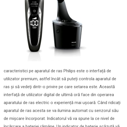
caracteristici pe aparatul de ras Philips este o interfață de
utilizator premium, astfel încât să puteți controla aparatul de
ras și să vedeţi dintr-o privire pe care setarea este. Această
interfaţă de utilizator digital de ultimă oră face din operarea
aparatului de ras electric o experiență mai ușoară. Când ridicați
aparatul de ras acesta se va ilumina automat cu senzorul său
de mișcare încorporat. Indicatorul vă va spune la ce nivel de
încărcare a bateriei rămâne. Un indicator de baterie scăzută vă