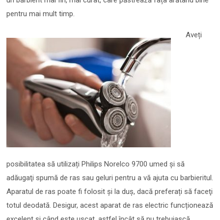
pentru mai mult timp.
Aveți
posibilitatea să utilizați Philips Norelco 9700 umed și să
adăugaţi spumă de ras sau geluri pentru a vă ajuta cu barbieritul.
Aparatul de ras poate fi folosit şi la duș, dacă preferați să faceţi
totul deodată. Desigur, acest aparat de ras electric funcționează
excelent şi când este uscat, astfel încât să nu trebuiască