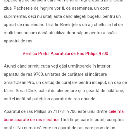
experiență de bărbierit care va menține faţa arătând bine toată
ziua. Pachetele de îngrijire vor fi, de asemenea, un cost
suplimentar, deci nu uitaţi asta când alegeţi bugetul pentru un
aparat de ras electric fără fir. Bineînțeles că aţi cheltui la fel de
mulţi bani oricum dacă aţi utiliza doar săpun pentru a spăla
aparatul de ras.
Verifică Preţul Aparatului de Ras Philips 9700
Atunci când primiţi cutia veți găsi următoarele în interior:
aparatul de ras 9700, unitatea de curăţare şi încărcare
SmartClean Pro, un cartuș de curățare pentru început, un cap de
tăiere SmartClick, cablul de alimentare și o geantă de călătorie,
astfel încât să puteți lua aparatul de ras oriunde.
Aparatul de ras Philips S9711/31 9700 este unul dintre
cele mai
bune aparate de ras electrice
fără fir pe care le puteți cumpăra
astăzi. Nu numai că este un aparat de ras care promite un