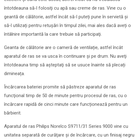
întotdeauna să-l folosiţi cu apă sau creme de ras. Vine cu o
geantă de călătorie, astfel încât să-l puteți pune în servietă și
să-l utilizați pentru retuşări în timpul zilei, mai ales dacă aveți o
întâlnire importantă la care trebuie să participaţi.
Geanta de călătorie are o cameră de ventilație, astfel încât
aparatul de ras se va usca în continuare şi pe drum. Nu aveţi
întotdeauna timp să așteptaţi să se usuce înainte să plecați
dimineața.
Încărcarea bateriei promite să păstreze aparatul de ras
funcţional timp de 50 de minute pentru procesul de ras, cu o
încărcare rapidă de cinci minute care funcționează pentru un
bărbierit.
Aparatul de ras Philips Norelco S9711/31 Series 9000 vine cu
unitatea separată de curăţare şi de încărcare, cu un finisaj negru