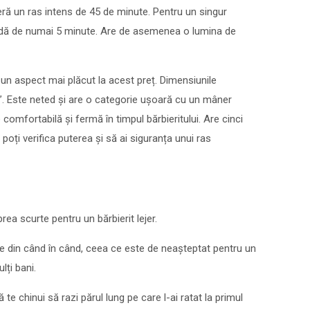
feră un ras intens de 45 de minute. Pentru un singur
apidă de numai 5 minute. Are de asemenea o lumina de
un aspect mai plăcut la acest preț. Dimensiunile
0”. Este neted și are o categorie ușoară cu un mâner
comfortabilă și fermă în timpul bărbieritului. Are cinci
 poți verifica puterea și să ai siguranța unui ras
rea scurte pentru un bărbierit lejer.
re din când în când, ceea ce este de neașteptat pentru un
lți bani.
 te chinui să razi părul lung pe care l-ai ratat la primul