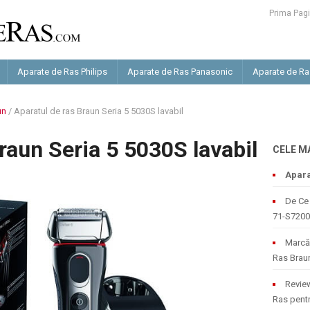
Prima Pag
Aparate de Ras Philips
Aparate de Ras Panasonic
Aparate de R
un
/
Aparatul de ras Braun Seria 5 5030S lavabil
raun Seria 5 5030S lavabil
CELE M
Apara
De Ce 
71-S7200
Marcă 
Ras Brau
Review
Ras pentr