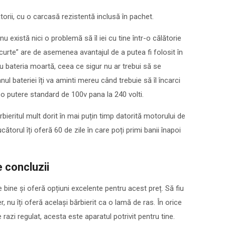
lătorii, cu o carcasă rezistentă inclusă în pachet.
u există nici o problemă să îl iei cu tine într-o călătorie
scurte” are de asemenea avantajul de a putea fi folosit în
cu bateria moartă, ceea ce sigur nu ar trebui să se
l bateriei îți va aminti mereu când trebuie să îl încarci
 o putere standard de 100v pana la 240 volti.
rbieritul mult dorit în mai puțin timp datorită motorului de
ătorul îți oferă 60 de zile în care poți primi banii înapoi
e concluzii
 bine și oferă opțiuni excelente pentru acest preț. Să fiu
r, nu îți oferă același bărbierit ca o lamă de ras. În orice
 razi regulat, acesta este aparatul potrivit pentru tine.