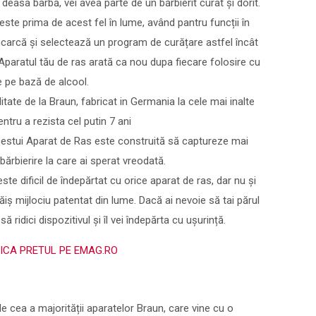
easa barbă, vei avea parte de un bărbierit curat și dorit.
ste prima de acest fel în lume, având pantru funcții în
 încarcă și selectează un program de curățare astfel încât
Aparatul tău de ras arată ca nou dupa fiecare folosire cu
e pe bază de alcool.
tate de la Braun, fabricat in Germania la cele mai inalte
ntru a rezista cel putin 7 ani
cestui Aparat de Ras este construită să captureze mai
bărbierire la care ai sperat vreodată.
 este dificil de îndepărtat cu orice aparat de ras, dar nu și
ăiș mijlociu patentat din lume. Dacă ai nevoie să tai părul
să ridici dispozitivul și îl vei îndepărta cu ușurință.
FICA PRETUL PE EMAG.RO
 de cea a majorității aparatelor Braun, care vine cu o