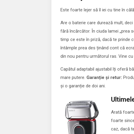
Este foarte lejer să îl iei cu tine în că
Are o baterie care durează mult, deci n
fără încărcător. În ciuda lamei „prea 
timp ce este în priză, dacă te prinde 
întâmple prea des ținând cont că ecranu
din nou pentru următorul ras. Vine cu
Capătul adaptabil ajustabil îți oferă bă
mare putere.
Garanție și retur:
Produc
și o garanție de doi ani.
Ultimel
Arată foarte
foarte since
caz, dacă te