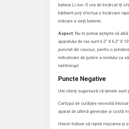
baterie Li-Ion. O ora de încărcat îți o
bărbierit poți efectua o încărcare r
indicare a vieții bateriei.
Aspect:
Nu te puteai aștepta să aibă 
aparatului de ras sunt 6.2” X 6.2” X 1
punctat din cauciuc, pentru o prindere 
indicatoare de putere a nivelului ca să
neîntrerupt.
Puncte Negative
Unii clienți sugerează că lamele sunt p
Cartușul de curățare necesită înlocui
aparat de ultimă generație și costă mu
Uneori trebuie să repeți mișcarea și să