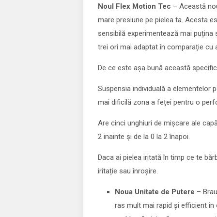
Noul Flex Motion Tec
– Această nouă
mare presiune pe pielea ta. Acesta es
sensibilă experimentează mai puțina s
trei ori mai adaptat în comparație cu
De ce este așa bună această specific
Suspensia individuală a elementelor pe
mai dificilă zona a feței pentru o perf
Are cinci unghiuri de mișcare ale capăt
2 inainte și de la 0 la 2 înapoi.
Daca ai pielea iritată în timp ce te băr
iritație sau înroșire.
Noua Unitate de Putere
– Brau
ras mult mai rapid și efficient î