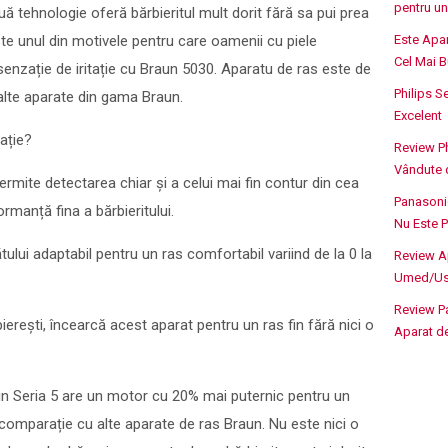
pentru un
 tehnologie oferă bărbieritul mult dorit fără sa pui prea
te unul din motivele pentru care oamenii cu piele
Este Apa
Cel Mai B
enzație de iritație cu Braun 5030. Aparatu de ras este de
Philips 
 alte aparate din gama Braun.
Excelent
ație?
Review Ph
Vândute
rmite detectarea chiar și a celui mai fin contur din cea
Panasoni
ormanță fina a bărbieritului.
Nu Este 
ului adaptabil pentru un ras comfortabil variind de la 0 la
Review A
Umed/Us
Review P
bierești, încearcă acest aparat pentru un ras fin fără nici o
Aparat d
n Seria 5 are un motor cu 20% mai puternic pentru un
n comparație cu alte aparate de ras Braun. Nu este nici o