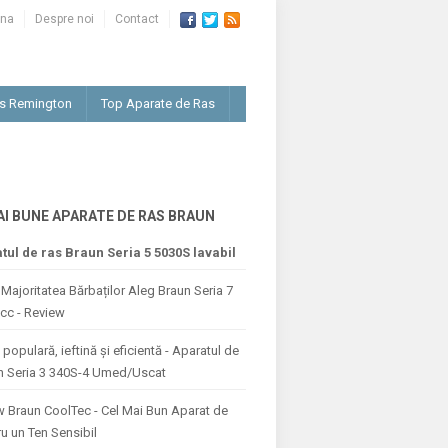
ina
Despre noi
Contact
as Remington
Top Aparate de Ras
AI BUNE APARATE DE RAS BRAUN
tul de ras Braun Seria 5 5030S lavabil
Majoritatea Bărbaților Aleg Braun Seria 7
cc - Review
populară, ieftină și eficientă - Aparatul de
n Seria 3 340S-4 Umed/Uscat
 Braun CoolTec - Cel Mai Bun Aparat de
u un Ten Sensibil