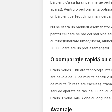
bărbierit. Ca să fiu sincer, merge per
aparat). Pentru o performanță optimă, 
un bărbierit perfect din prima încercar
Nu ne oferă un bărbierit asemănător 
pentru cei care se rad cel mai bine a
cu funcționalitate umed/uscat, atunci 
5030S, care are un preț asemănător.
O comparație rapidă cu ce
Braun Series 5 nu are tehnologie inte
are nevoie de 50 de minute pentru o 
de minute. În rest, are caceleași trăs
serii de aparate de ras, ca 380cc, cu 
Braun 3 Seria 340-S vine cu opțiunea 
Avantaje