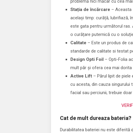
problemă nici măcar cu cea mai d
Stația de încărcare
– Aceasta e
același timp: curăță, lubrifiază,
este gata pentru următorul ras. 
o curățare puternică cu o soluți
Calitate
– Este un produs de cali
standarde de calitate si testat pe
Design Opti Foil
– Opti-Folia a
mult păr și ofera cea mai dorita 
Active Lift
– Părul lipit de piele
cu acesta, din cauza singurului t
facial sau perciunii, trebuie doar 
VERI
Cat de mult dureaza bateria?
Durabilitatea bateriei nu este diferită