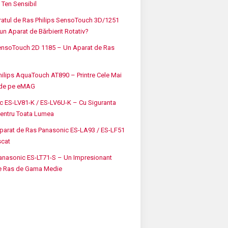
 Ten Sensibil
ratul de Ras Philips SensoTouch 3D/1251
un Aparat de Bărbierit Rotativ?
SensoTouch 2D 1185 – Un Aparat de Ras
ilips AquaTouch AT890 – Printre Cele Mai
 de pe eMAG
c ES-LV81-K / ES-LV6U-K – Cu Siguranta
Pentru Toata Lumea
parat de Ras Panasonic ES-LA93 / ES-LF51
cat
anasonic ES-LT71-S – Un Impresionant
e Ras de Gama Medie