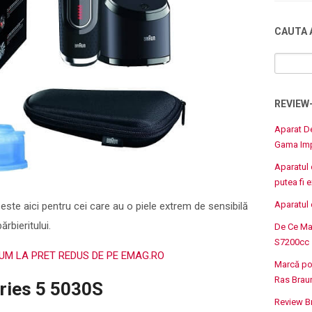
CAUTA 
REVIEW
Aparat D
Gama Imp
Aparatul
putea fi 
Aparatul 
ste aici pentru cei care au o piele extrem de sensibilă
rbieritului.
De Ce Maj
S7200cc 
M LA PRET REDUS DE PE EMAG.RO
Marcă pop
Ras Brau
eries 5 5030S
Review B