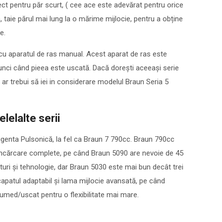
fect pentru păr scurt, ( cee ace este adevărat pentru orice
taie părul mai lung la o mărime mijlocie, pentru a obține
e.
cu aparatul de ras manual. Acest aparat de ras este
tunci când pieea este uscată. Dacă dorești aceeași serie
ar trebui să iei in considerare modelul Braun Seria 5
lelalte serii
ligenta Pulsonică, la fel ca Braun 7 790cc. Braun 790cc
încărcare complete, pe când Braun 5090 are nevoie de 45
ături și tehnologie, dar Braun 5030 este mai bun decât trei
capatul adaptabil și lama mijlocie avansată, pe când
umed/uscat pentru o flexibilitate mai mare.