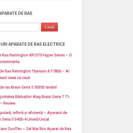
APARATE DE RAS
-URI APARATE DE RAS ELECTRICE
e Ras Remington XR1370 Hyper Series – O
resionanta
 de Ras Remington Titanium-X F7800 – Ar
exact ceea ce cauti
de ras Braun Seria 5 5030S lavabil
oritatea Bărbaților Aleg Braun Seria 7 71-
– Review
ulară, ieftină și eficientă – Aparatul de
n Seria 3 340S-4 Umed/Uscat
raun CoolTec – Cel Mai Bun Aparat de Ras