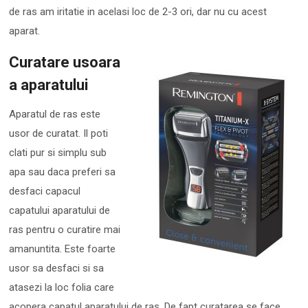
de ras am iritatie in acelasi loc de 2-3 ori, dar nu cu acest
aparat.
Curatare usoara
a aparatului
Aparatul de ras este
usor de curatat. Il poti
clati pur si simplu sub
apa sau daca preferi sa
desfaci capacul
capatului aparatului de
ras pentru o curatire mai
amanuntita. Este foarte
usor sa desfaci si sa
atasezi la loc folia care
acopera capatul aparatului de ras. De fapt curatarea se face