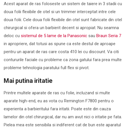
Acest aparat de ras foloseste un sistem de taiere in 3 stadii cu
doua folii flexibile de otel si un trimmer interceptat intre cele
doua folii. Cele doua folii flexibile din otel sunt fabricate din otel
chirurgical si ofera un barbierit decent si apropiat. Nu seamna
deloc cu
sistemul de 5 lame de la Panasonic
sau
Braun Seria 7
in apropriere, dat totusi as spune ca este destul de aproape
pentru un aparat de ras care costa 410 lei cu discount. Va citi
contururile faciale cu probleme ca zona gatului fara prea multe
probleme tehnologia paratului full flex si pivot.
Mai putina iritatie
Printre multele aparate de ras cu folie, incluzand si multe
aparate high-end, eu as vota cu Remington F7800 pentru o
experienta a barbieritului fara iritatii. Poate este din cauza
lamelor din otel chirurgical, dar nu am avut nici o iritatie pe fata.
Pielea mea este sensibila si indiferent cat de bun este aparatul