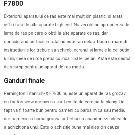
F7800
Exteriorul aparatului de ras este mai mult din plastic, si arata
ieftin fata de alte aparate high end. Nu vei obtine aproprierea de
lama de ras pe care o obtii la alte aparate de ras, dar
considerand ce face in total nu este rau deloc. Daca urmaresti
instructiunile lor trebuie sa schimbi ecranul si lamele la cel putin
6 luni, ceea ce urca pretul cu inca 150 lei pe an. Asta este destul
de scump pentru un aparat de ras mediu.
Ganduri finale
Remington Titanium-X F7800 nu este un aparat de ras grozav
cu factori wow dar nici nu sunt multe de care sa te plangi. De
fapt va fi foarte bun pentru oameni cu barba mica sau medie,
dar oamenii cu barba groasa ar terbui sa abandoneze ideea de
a achizitiona unul. Este o achizitie buna mai ales din cauza